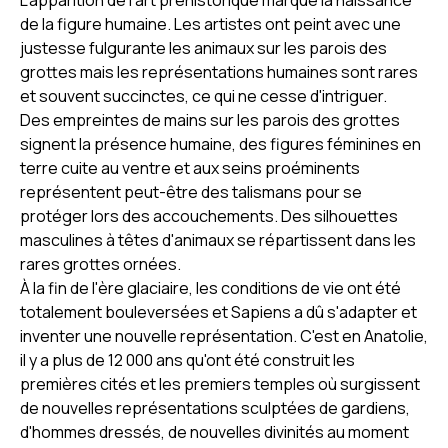
L'apparition de l'art préhistorique marque la naissance
de la figure humaine. Les artistes ont peint avec une
justesse fulgurante les animaux sur les parois des
grottes mais les représentations humaines sont rares
et souvent succinctes, ce qui ne cesse d'intriguer.
Des empreintes de mains sur les parois des grottes
signent la présence humaine, des figures féminines en
terre cuite au ventre et aux seins proéminents
représentent peut-être des talismans pour se
protéger lors des accouchements. Des silhouettes
masculines à têtes d'animaux se répartissent dans les
rares grottes ornées.
À la fin de l'ère glaciaire, les conditions de vie ont été
totalement bouleversées et Sapiens a dû s'adapter et
inventer une nouvelle représentation. C'est en Anatolie,
il y a plus de 12 000 ans qu'ont été construit les
premières cités et les premiers temples où surgissent
de nouvelles représentations sculptées de gardiens,
d'hommes dressés, de nouvelles divinités au moment